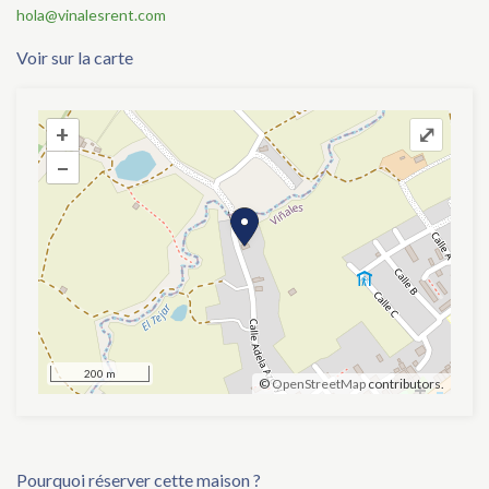
hola@vinalesrent.com
Voir sur la carte
+
+
⤢
–
–
200 m
©
OpenStreetMap
contributors.
Pourquoi réserver cette maison ?