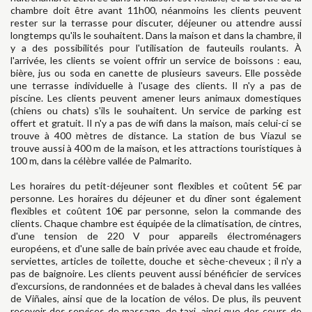
chambre doit être avant 11h00, néanmoins les clients peuvent
rester sur la terrasse pour discuter, déjeuner ou attendre aussi
longtemps qu'ils le souhaitent. Dans la maison et dans la chambre, il
y a des possibilités pour l'utilisation de fauteuils roulants. À
l'arrivée, les clients se voient offrir un service de boissons : eau,
bière, jus ou soda en canette de plusieurs saveurs. Elle possède
une terrasse individuelle à l'usage des clients. Il n'y a pas de
piscine. Les clients peuvent amener leurs animaux domestiques
(chiens ou chats) s'ils le souhaitent. Un service de parking est
offert et gratuit. Il n'y a pas de wifi dans la maison, mais celui-ci se
trouve à 400 mètres de distance. La station de bus Viazul se
trouve aussi à 400 m de la maison, et les attractions touristiques à
100 m, dans la célèbre vallée de Palmarito.
Les horaires du petit-déjeuner sont flexibles et coûtent 5€ par
personne. Les horaires du déjeuner et du dîner sont également
flexibles et coûtent 10€ par personne, selon la commande des
clients. Chaque chambre est équipée de la climatisation, de cintres,
d'une tension de 220 V pour appareils électroménagers
européens, et d'une salle de bain privée avec eau chaude et froide,
serviettes, articles de toilette, douche et sèche-cheveux ; il n'y a
pas de baignoire. Les clients peuvent aussi bénéficier de services
d'excursions, de randonnées et de balades à cheval dans les vallées
de Viñales, ainsi que de la location de vélos. De plus, ils peuvent
recevoir des services de massage, de taxi, ainsi que des cours de