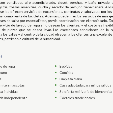
on ventilador, aire acondicionado, closet, perchas, y baño privado 
 y fría, toallas, amenities, ducha y secador de pelo; no tiene bañera. A los
se les ofrecen servicios de excursiones, caminatas y cabalgatas por los 
 así como renta de bicicletas. Además pueden recibir servicios de masaje, 
ses de salsa por especialistas, previa coordinación con el propietario. T
ervicio de lavado de ropa si lo desean los clientes, y el costo es flexib
d de piezas que se desea lavar. Las excelentes condiciones de la c
 a los valles y al centro de la ciudad ofrecen a los clientes una excelente
es, patrimonio cultural de la humanidad.
os
o de ropa
Bebidas
yuno
Comidas
s
Limpieza diaria
miten mascotas
Casa adaptada para minusválidos
za individual
Se oferta refrigerio de bienvenida
da independiente
Cócteles tradicionales