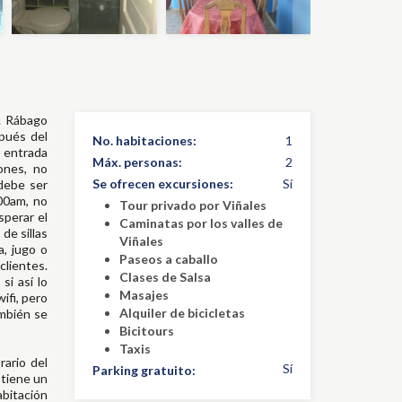
. Rábago
spués del
No. habitaciones:
1
 entrada
Máx. personas:
2
ones, no
Se ofrecen excursiones:
Sí
 debe ser
.00am, no
Tour privado por Viñales
sperar el
Caminatas por los valles de
de sillas
Viñales
a, jugo o
Paseos a caballo
clientes.
Clases de Salsa
si así lo
Masajes
ifi, pero
Alquiler de bicicletas
ambién se
Bicitours
Taxis
rario del
Sí
Parking gratuito:
 tiene un
bitación