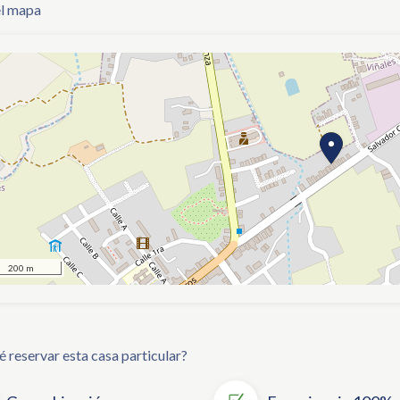
el mapa
200 m
é reservar esta casa particular?