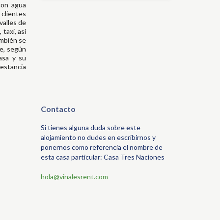
con agua
 clientes
valles de
taxi, así
ambién se
le, según
asa y su
 estancia
Contacto
Si tienes alguna duda sobre este
alojamiento no dudes en escribirnos y
ponernos como referencia el nombre de
esta casa particular: Casa Tres Naciones
hola@vinalesrent.com