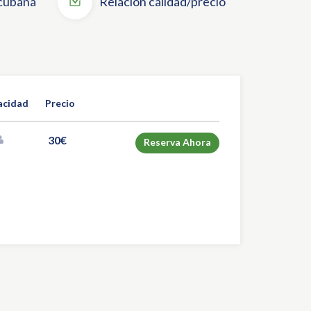
cubana
Relación calidad/precio
acidad
Precio
30€
Reserva Ahora