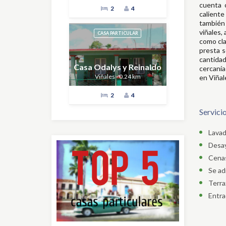
cuenta c
2
4
caliente
también 
viñales,
CASA PARTICULAR
como cla
presta s
cantida
Casa Odalys y Reinaldo
cercanía
Viñales - 0.24 km
en Viñal
2
4
Servici
Lavad
Desa
Cena
Se ad
Terra
Entra