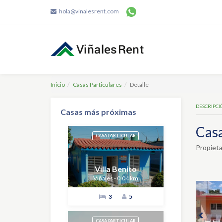
hola@vinalesrent.com
Inicio
Casas Particulares
Detalle
DESCRIPCI
Casas más próximas
Casa
CASA PARTICULAR
Propieta
Villa Benito
Viñales - 0.04 km
3
5
CASA PARTICULAR