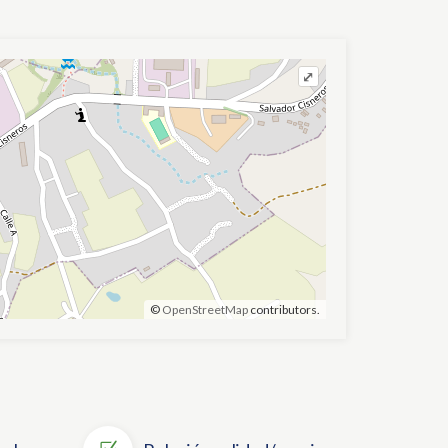
⤢
©
OpenStreetMap
contributors.