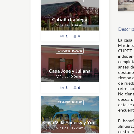
Cabaña La Vega
Viñales - 0.04 km
Descrip
1
4
La casa
Martínez
CUPET. 
CASA PARTICULAR
independ
completa
antes de
Casa José y Juliana
obstante
Viñales - 0.06 km
tiempo q
de rueda
3
6
refresco
No tiene
desean. 
CASA PARTICULAR
esta se 
encuentr
El horar
Casa Villa Yaneisy y Yoel
almuerzo
Viñales - 0.22 km
costo en