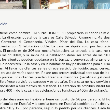
ción
 tiene como nombre TRES NACIONES. Su propietario el señor Félix A
. La dirección postal de la casa es Calle Salvador Cisnero no. 45 de
Carretera al Cementerio. Viñales. Pinar del Río. La casa tiene
iente, con 1 habitación doble. La casa se alquila solo por habitaci
. El precio es de 30€ por noche/habitación. La entrada a la casa no
 las 11.00am, y la salida de la habitación debe ser antes de las 10
 los clientes pueden quedarse en la terraza a conversar, almorzar o e
ue necesiten. En la casa y en la habitación hay posibilidades para el uso 
s. Al llegar los clientes se les ofrece servicio de líquido: agua, cervez
 en lata de varios sabores. Posee una terraza individual para uso de los 
 piscina. Los clientes pueden traer sus mascotas (perritos o gaticos) 
Se ofrece servicio de parqueo y es gratuito. En la casa no hay servicio w
encuentra a 400 metros de distancia. La estación de ómnibus Viazul t
a a 400 m de la casa, y las celebraciones turísticas a 400m de distancia.
io del desayuno es flexible y tiene un costo de 5€ por persona. El ho
 (comida en España) y la comida (cena en España) también es flexible y
tre 10 y 12€ por persona, según lo pedido por los clientes. Cada ha