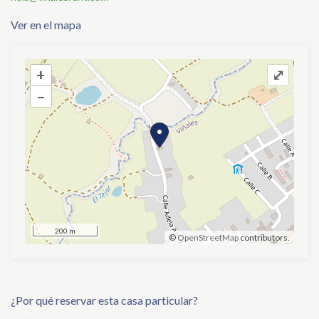
Ver en el mapa
+
+
⤢
–
–
200 m
©
OpenStreetMap
contributors.
¿Por qué reservar esta casa particular?