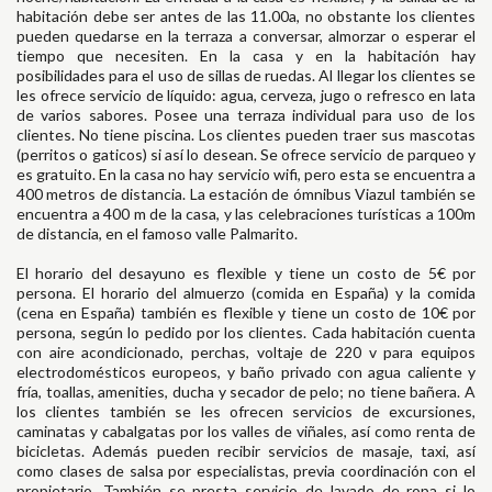
habitación debe ser antes de las 11.00a, no obstante los clientes
pueden quedarse en la terraza a conversar, almorzar o esperar el
tiempo que necesiten. En la casa y en la habitación hay
posibilidades para el uso de sillas de ruedas. Al llegar los clientes se
les ofrece servicio de líquido: agua, cerveza, jugo o refresco en lata
de varios sabores. Posee una terraza individual para uso de los
clientes. No tiene piscina. Los clientes pueden traer sus mascotas
(perritos o gaticos) si así lo desean. Se ofrece servicio de parqueo y
es gratuito. En la casa no hay servicio wifi, pero esta se encuentra a
400 metros de distancia. La estación de ómnibus Viazul también se
encuentra a 400 m de la casa, y las celebraciones turísticas a 100m
de distancia, en el famoso valle Palmarito.
El horario del desayuno es flexible y tiene un costo de 5€ por
persona. El horario del almuerzo (comida en España) y la comida
(cena en España) también es flexible y tiene un costo de 10€ por
persona, según lo pedido por los clientes. Cada habitación cuenta
con aire acondicionado, perchas, voltaje de 220 v para equipos
electrodomésticos europeos, y baño privado con agua caliente y
fría, toallas, amenities, ducha y secador de pelo; no tiene bañera. A
los clientes también se les ofrecen servicios de excursiones,
caminatas y cabalgatas por los valles de viñales, así como renta de
bicicletas. Además pueden recibir servicios de masaje, taxi, así
como clases de salsa por especialistas, previa coordinación con el
propietario. También se presta servicio de lavado de ropa si lo