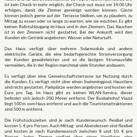
ist kein Check-in mehr möglich, der Check-out muss vor 14:00 Uhr
erfolgen, damit die Zimmer gereinigt werden können. Gäste
können jedoch gerne auf der Terrasse bleiben, um zu plaudern, zu
Mittag zu essen oder so lange zu warten, wie sie möchten. Es gibt
keinen Rollstuhlzugang im Haus und in den Zimmern. Das Rauchen
ist in den Zimmern nicht gestattet. Bei der Ankunft wird den
Kunden ein Getränk angeboten: Wasser oder Natursaft.
Das Haus verfügt über mehrere Solarmodule und andere
elektrische Geräte, die eine bedarfsgerechte Stromversorgung
der Kunden gewährleisten und so die lästigen Stromausfälle
vermeiden, die in der Region manchmal viele Stunden andauern.
Es verfügt über eine Gemeinschaftsterrasse zur Nutzung durch
die Kunden. Es verfügt nicht über einen Swimmingpool. Haustiere
sind nicht gestattet. Parkplätze werden angeboten und kosten ein
Euro pro Tag. Im Haus gibt es keinen WLAN-Service, dieser
befindet sich jedoch 200 Meter entfernt. Der Busbahnhof Viazul
liegt 500 m vom Haus entfernt und auch die Touristenattraktionen
sind 500 m entfernt.
Die Frühstückszeiten sind je nach Kundenwunsch flexibel und
kosten 5. € pro Person. Auch Mittag- und Abendessen sind flexibel
und kosten je nach Kundenwunsch zwischen 8 und 10. € pro
Person. Jedes Zimmer verfügt über einen Ventilator, eine