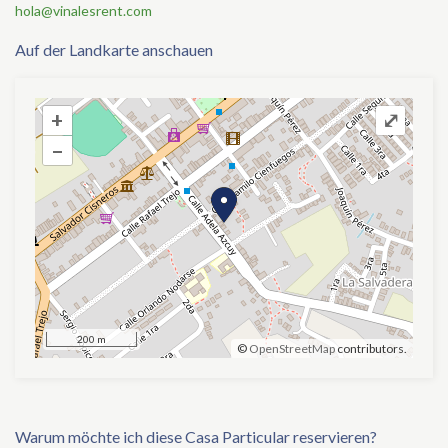
hola@vinalesrent.com
Auf der Landkarte anschauen
+
+
⤢
–
–
200 m
©
OpenStreetMap
contributors.
Warum möchte ich diese Casa Particular reservieren?