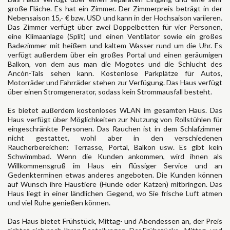
große Fläche. Es hat ein Zimmer. Der Zimmerpreis beträgt in der
Nebensaison 15,- € bzw. USD und kann in der Hochsaison variieren.
Das Zimmer verfügt über zwei Doppelbetten für vier Personen,
eine Klimaanlage (Split) und einen Ventilator sowie ein großes
Badezimmer mit heißem und kaltem Wasser rund um die Uhr. Es
verfügt außerdem über ein großes Portal und einen geräumigen
Balkon, von dem aus man die Mogotes und die Schlucht des
Ancón-Tals sehen kann. Kostenlose Parkplätze für Autos,
Motorräder und Fahrräder stehen zur Verfügung. Das Haus verfügt
über einen Stromgenerator, sodass kein Strommausfall besteht.
Es bietet außerdem kostenloses WLAN im gesamten Haus. Das
Haus verfügt über Möglichkeiten zur Nutzung von Rollstühlen für
eingeschränkte Personen. Das Rauchen ist in dem Schlafzimmer
nicht gestattet, wohl aber in den verschiedenen
Raucherbereichen: Terrasse, Portal, Balkon usw. Es gibt kein
Schwimmbad. Wenn die Kunden ankommen, wird ihnen als
Willkommensgruß im Haus ein flüssiger Service und an
Gedenkterminen etwas anderes angeboten. Die Kunden können
auf Wunsch ihre Haustiere (Hunde oder Katzen) mitbringen. Das
Haus liegt in einer ländlichen Gegend, wo Sie frische Luft atmen
und viel Ruhe genießen können.
Das Haus bietet Frühstück, Mittag- und Abendessen an, der Preis