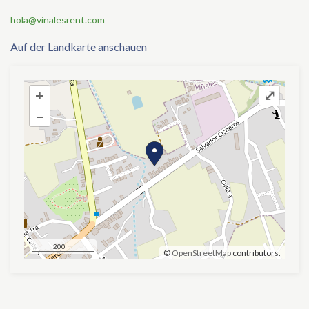
hola@vinalesrent.com
Auf der Landkarte anschauen
+
+
⤢
–
–
200 m
©
OpenStreetMap
contributors.