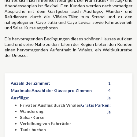
richtet sich nach Ihren Bestellungen. Der Frühstücks-, Mittag- und
Abendessenplan ist flexibel. Den Kunden werden nach vorheriger
Absprache mit dem Gastgeber auch Ausflugs-, Wander- und
Reitdienste durch die Viñales-Täler, zum Strand und zu den
nahegelegenen Cayo Jutía und Cayo Levisa sowie Fahrradverleih
und Salsa-Kurse angeboten.
Die hervorragenden Bedingungen dieses schönen Hauses auf dem
Land und seine Nähe zu den Tälern der Region bieten den Kunden
einen hervorragenden Aufenthalt in Viñales, ein Weltkulturerbe
der Unesco.
Anzahl der Zimmer:
1
Maximale Anzahl der Gäste pro Zimmer:
4
Ausflüge:
Ja
Privater Ausflug durch Viñales
Gratis Parken:
Wanderung
Ja
Salsa-Kurse
Verleihung von Fahrräder
Taxis buchen